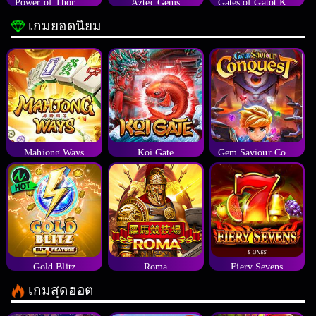
Power of Thor Megaways
Aztec Gems
Gates of Gatot Kaca
เกมยอดนิยม
Mahjong Ways
Koi Gate
Gem Saviour Conquest
Gold Blitz
Roma
Fiery Sevens
เกมสุดฮอต