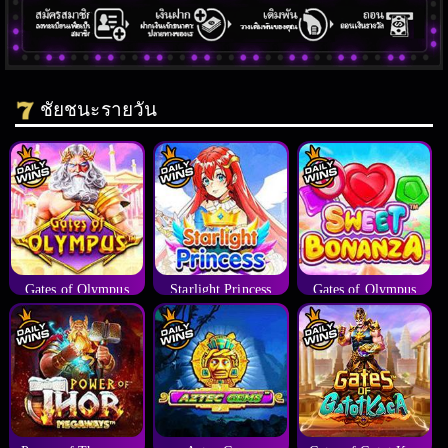
ชัยชนะรายวัน
Gates of Olympus
Starlight Princess
Gates of Olympus