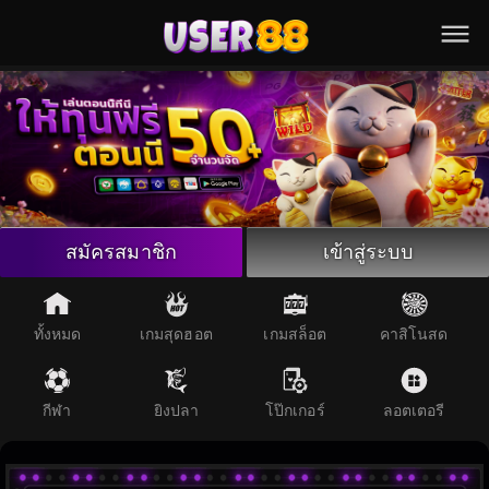
ทั้งหมด
เกมสล็อต
คาสิโนสด
กีฬา
ยิงปลา
ลอตเตอรี
สมัครสมาชิก
เข้าสู่ระบบ
โป๊กเกอร์
Line
ทั้งหมด
เกมสุดฮอต
เกมสล็อต
คาสิโนสด
Telegram
กีฬา
ยิงปลา
โป๊กเกอร์
ลอตเตอรี
แชท