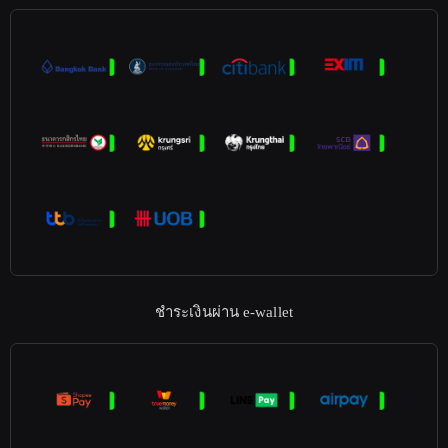
ชำระเงินผ่าน e-wallet